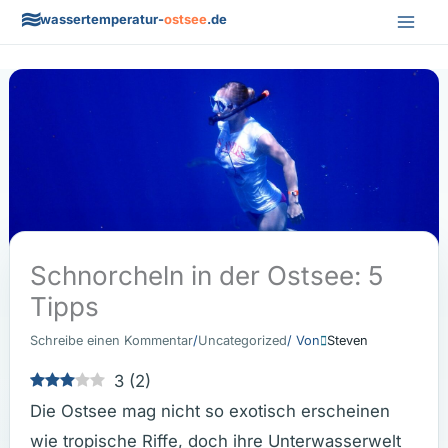
Zum
wassertemperatur-
ostsee
.de
Inhalt
springen
Schnorcheln in der Ostsee: 5
Tipps
Schreibe einen Kommentar
/
Uncategorized
/ Von
Steven
3
(
2
)
Die Ostsee mag nicht so exotisch erscheinen
wie tropische Riffe, doch ihre Unterwasserwelt